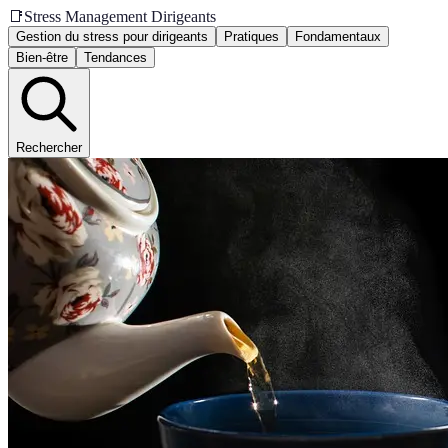
📑
Stress Management Dirigeants
Gestion du stress pour dirigeants
Pratiques
Fondamentaux
Bien-être
Tendances
Rechercher