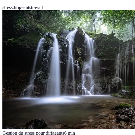
stress
dirigeants
travail
Gestion du stress pour dirigeants
6
min