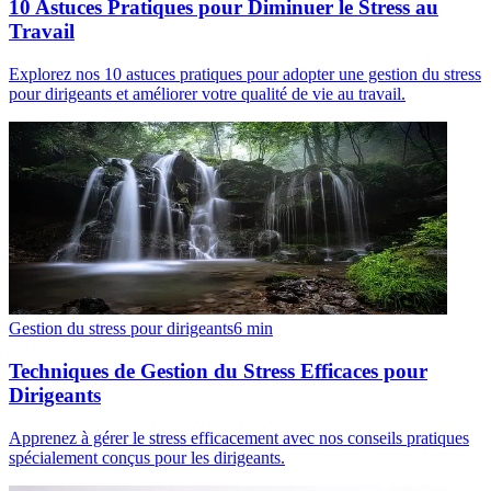
10 Astuces Pratiques pour Diminuer le Stress au
Travail
Explorez nos 10 astuces pratiques pour adopter une gestion du stress
pour dirigeants et améliorer votre qualité de vie au travail.
Gestion du stress pour dirigeants
6
min
Techniques de Gestion du Stress Efficaces pour
Dirigeants
Apprenez à gérer le stress efficacement avec nos conseils pratiques
spécialement conçus pour les dirigeants.