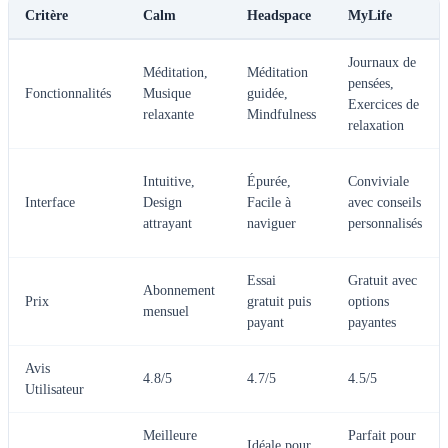
Critère
Calm
Headspace
MyLife
Journaux de
Méditation,
Méditation
pensées,
Fonctionnalités
Musique
guidée,
Exercices de
relaxante
Mindfulness
relaxation
Intuitive,
Épurée,
Conviviale
Interface
Design
Facile à
avec conseils
attrayant
naviguer
personnalisés
Essai
Gratuit avec
Abonnement
Prix
gratuit puis
options
mensuel
payant
payantes
Avis
4.8/5
4.7/5
4.5/5
Utilisateur
Meilleure
Parfait pour
Idéale pour