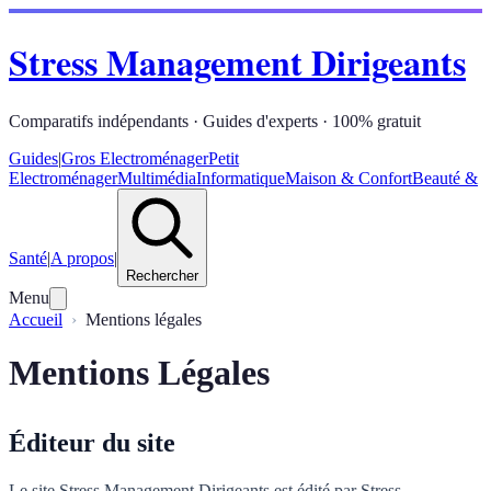
Stress Management Dirigeants
Comparatifs indépendants · Guides d'experts · 100% gratuit
Guides
|
Gros Electroménager
Petit
Electroménager
Multimédia
Informatique
Maison & Confort
Beauté &
Santé
|
A propos
|
Rechercher
Menu
Accueil
Mentions légales
Mentions Légales
Éditeur du site
Le site Stress Management Dirigeants est édité par Stress