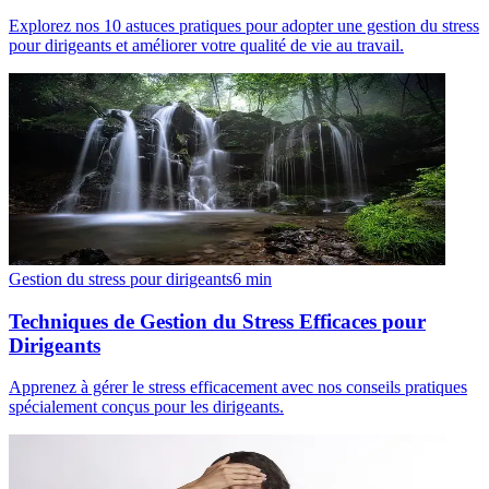
Explorez nos 10 astuces pratiques pour adopter une gestion du stress
pour dirigeants et améliorer votre qualité de vie au travail.
Gestion du stress pour dirigeants
6
min
Techniques de Gestion du Stress Efficaces pour
Dirigeants
Apprenez à gérer le stress efficacement avec nos conseils pratiques
spécialement conçus pour les dirigeants.