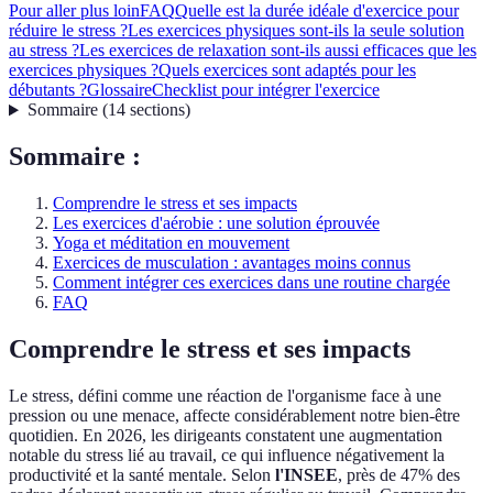
Pour aller plus loin
FAQ
Quelle est la durée idéale d'exercice pour
réduire le stress ?
Les exercices physiques sont-ils la seule solution
au stress ?
Les exercices de relaxation sont-ils aussi efficaces que les
exercices physiques ?
Quels exercices sont adaptés pour les
débutants ?
Glossaire
Checklist pour intégrer l'exercice
Sommaire
(
14
sections
)
Sommaire :
Comprendre le stress et ses impacts
Les exercices d'aérobie : une solution éprouvée
Yoga et méditation en mouvement
Exercices de musculation : avantages moins connus
Comment intégrer ces exercices dans une routine chargée
FAQ
Comprendre le stress et ses impacts
Le stress, défini comme une réaction de l'organisme face à une
pression ou une menace, affecte considérablement notre bien-être
quotidien. En 2026, les dirigeants constatent une augmentation
notable du stress lié au travail, ce qui influence négativement la
productivité et la santé mentale. Selon
l'INSEE
, près de 47% des