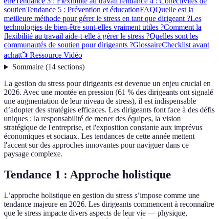
être
Tendance 3 : Flexibilité au travail
Tendance 4 : Collectivités de
soutien
Tendance 5 : Prévention et éducation
FAQ
Quelle est la
meilleure méthode pour gérer le stress en tant que dirigeant ?
Les
technologies de bien-être sont-elles vraiment utiles ?
Comment la
flexibilité au travail aide-t-elle à gérer le stress ?
Quelles sont les
communautés de soutien pour dirigeants ?
Glossaire
Checklist avant
achat
📺 Ressource Vidéo
Sommaire
(
14
sections
)
La gestion du stress pour dirigeants est devenue un enjeu crucial en
2026. Avec une montée en pression (61 % des dirigeants ont signalé
une augmentation de leur niveau de stress), il est indispensable
d’adopter des stratégies efficaces. Les dirigeants font face à des défis
uniques : la responsabilité de mener des équipes, la vision
stratégique de l'entreprise, et l'exposition constante aux imprévus
économiques et sociaux. Les tendances de cette année mettent
l'accent sur des approches innovantes pour naviguer dans ce
paysage complexe.
Tendance 1 : Approche holistique
L’approche holistique en gestion du stress s’impose comme une
tendance majeure en 2026. Les dirigeants commencent à reconnaître
que le stress impacte divers aspects de leur vie — physique,