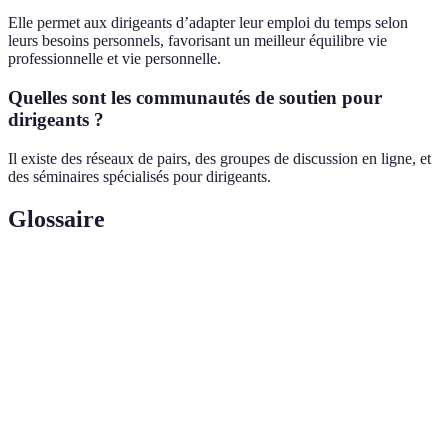
Elle permet aux dirigeants d’adapter leur emploi du temps selon
leurs besoins personnels, favorisant un meilleur équilibre vie
professionnelle et vie personnelle.
Quelles sont les communautés de soutien pour
dirigeants ?
Il existe des réseaux de pairs, des groupes de discussion en ligne, et
des séminaires spécialisés pour dirigeants.
Glossaire
Terme
Définition
État d'épuisement émotionnel, physique et mental
Burnout
causé par un stress prolongé.
Résilience
Capacité à se remettre rapidement des difficultés.
Pratique consistant à se concentrer sur le moment