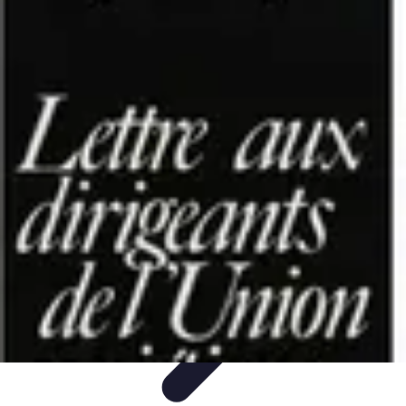
Stress Management Dirigeants
Gestion du stress pour dirigeants
Fondamentaux
Bien-
être
Tendances
Outils
Stress Management Dirigeants