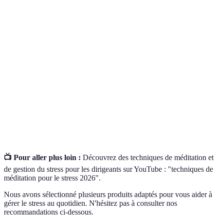
Terme
Définition
Méditation de
Pratique consistant à porter son attention sur le
pleine
moment présent pour réduire le stress.
conscience
Flexibilité au
Capacité d'adapter ses horaires et son lieu de
travail
travail pour un meilleur équilibre de vie.
Démarche éco-
Approche qui vise à réduire l'impact
responsable
environnemental des activités de l'entreprise.
📺 Pour aller plus loin :
Découvrez des techniques de méditation et
de gestion du stress pour les dirigeants sur YouTube : "techniques de
méditation pour le stress 2026".
Nous avons sélectionné plusieurs produits adaptés pour vous aider à
gérer le stress au quotidien. N'hésitez pas à consulter nos
recommandations ci-dessous.