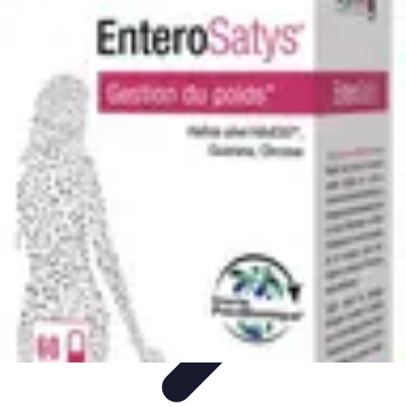
Stress Management Dirigeants
Gestion du stress pour dirigeants
Fondamentaux
Bien-
être
Tendances
Outils
Stress Management Dirigeants