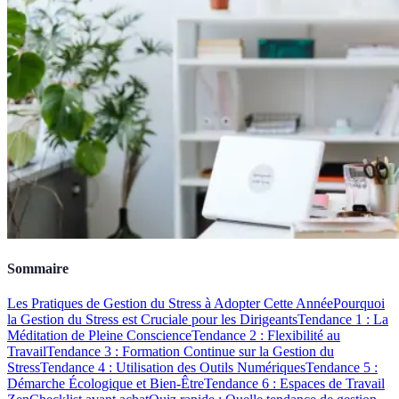
Sommaire
Les Pratiques de Gestion du Stress à Adopter Cette Année
Pourquoi
la Gestion du Stress est Cruciale pour les Dirigeants
Tendance 1 : La
Méditation de Pleine Conscience
Tendance 2 : Flexibilité au
Travail
Tendance 3 : Formation Continue sur la Gestion du
Stress
Tendance 4 : Utilisation des Outils Numériques
Tendance 5 :
Démarche Écologique et Bien-Être
Tendance 6 : Espaces de Travail