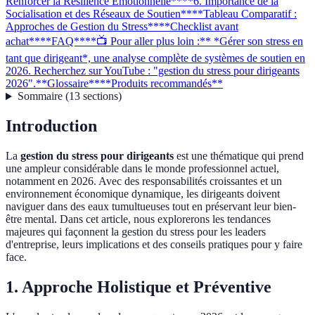
Renforcer la Résilience Emotionnelle**
**6. Importance de la
Socialisation et des Réseaux de Soutien**
**Tableau Comparatif :
Approches de Gestion du Stress**
**Checklist avant
achat**
**FAQ**
**📺 Pour aller plus loin :** *Gérer son stress en
tant que dirigeant*, une analyse complète de systèmes de soutien en
2026. Recherchez sur YouTube : "gestion du stress pour dirigeants
2026".
**Glossaire**
**Produits recommandés**
Sommaire
(
13
sections
)
Introduction
La
gestion du stress pour dirigeants
est une thématique qui prend
une ampleur considérable dans le monde professionnel actuel,
notamment en 2026. Avec des responsabilités croissantes et un
environnement économique dynamique, les dirigeants doivent
naviguer dans des eaux tumultueuses tout en préservant leur bien-
être mental. Dans cet article, nous explorerons les tendances
majeures qui façonnent la gestion du stress pour les leaders
d'entreprise, leurs implications et des conseils pratiques pour y faire
face.
1. Approche Holistique et Préventive