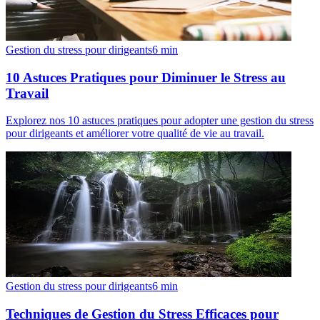
Gestion du stress pour dirigeants
6
min
10 Astuces Pratiques pour Diminuer le Stress au
Travail
Explorez nos 10 astuces pratiques pour adopter une gestion du stress
pour dirigeants et améliorer votre qualité de vie au travail.
Gestion du stress pour dirigeants
6
min
Techniques de Gestion du Stress Efficaces pour