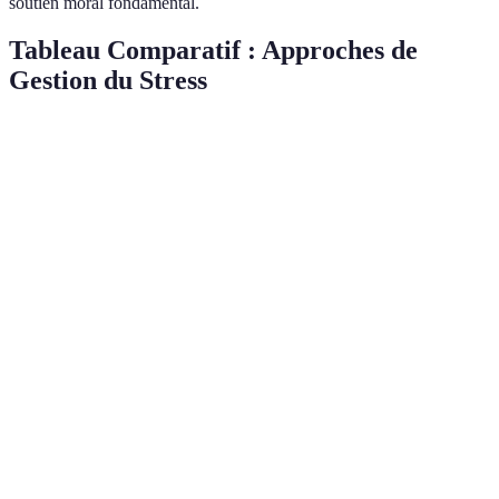
soutien moral fondamental.
Tableau Comparatif : Approches de
Gestion du Stress
Critère
Approche Holistique
Outils Numériques
Efficacité
Élevée
Moyenne
Coût
Élevé
Faible
d'Implémentation
Temps
Long
Court
d'Adoption
Utilisation
Continue
Occasionnelle
Nécessite une
Verdict
Investissement fort
sélection