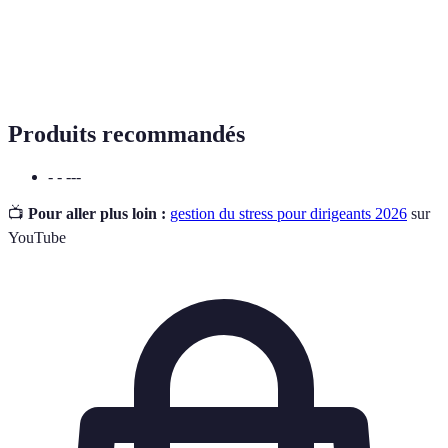
Flexibilité
Capacité de travailler à distance avec des horaires
du
variables pour équilibrer vie pro/perso.
Télétravail
Produits recommandés
- - ---
📺
Pour aller plus loin :
gestion du stress pour dirigeants 2026
sur
YouTube