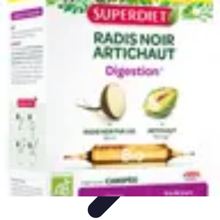
Stress Management Dirigeants
Gestion du stress pour dirigeants
Fondamentaux
Bien-
être
Tendances
Outils
Stress Management Dirigeants