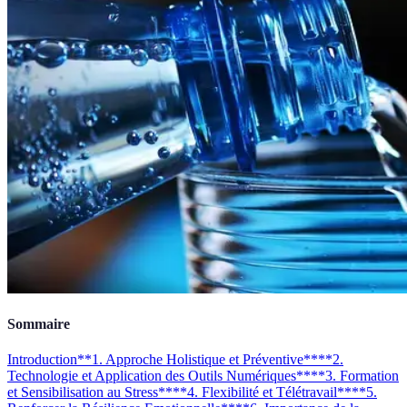
Sommaire
Introduction
**1. Approche Holistique et Préventive**
**2.
Technologie et Application des Outils Numériques**
**3. Formation
et Sensibilisation au Stress**
**4. Flexibilité et Télétravail**
**5.