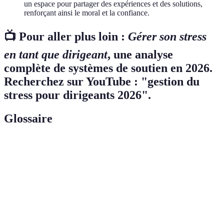
un espace pour partager des expériences et des solutions,
renforçant ainsi le moral et la confiance.
📺 Pour aller plus loin :
Gérer son stress
en tant que dirigeant
, une analyse
complète de systèmes de soutien en 2026.
Recherchez sur YouTube : "gestion du
stress pour dirigeants 2026".
Glossaire
Terme
Définition
Résilience
Capacité à rebondir après des défis et à gérer le
Emotionnelle
stress.
Intelligence
Aptitude à identifier et gérer ses propres émotions
Émotionnelle
et celles des autres.