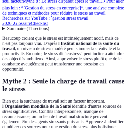
seul facteur
Mythe 8 : Le stress disparaît après le travail
📺 Pour aller
plus loin : *[Gestion du stress en entreprise]*, une analyse complète
de techniques et méthodes pour réduire le stress au travail.
Recherchez sur YouTube : `gestion stress travail
2026`.
Glossaire
Checklist
Sommaire
(
11
sections
)
Beaucoup croient que le stress est intrinsèquement nocif, mais ce
n'est pas toujours vrai. D'après
l'Institut national de la santé du
travail
, un niveau de stress modéré peut stimuler la créativité et la
productivité. En outre, le stress dit "eustress" peut inciter à atteindre
des objectifs ambitieux. Ainsi, apprivoiser le stress plutôt que de le
combattre aveuglément peut transformer une pression en
opportunité.
Mythe 2 : Seule la charge de travail cause
le stress
Bien que la surcharge de travail soit un facteur important,
l'Organisation mondiale de la Santé
identifie d'autres sources de
stress significatives. Conflits interpersonnels, manque de
reconnaissance, ou un lieu de travail mal structuré peuvent
également être des agents stressants puissants. Apprenez à identifier
et mitiger ces sources pour une gestion du stress plus holistique.