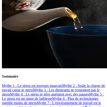
Sommaire
Mythe 1 : Le stress est toujours mauvais
Mythe 2 : Seule la charge de
travail cause le stress
Mythe 3 : Les dirigeants ne ressentent pas le
stress
Mythe 4 : Le stress se gère aisément avec des pauses
Mythe 5 :
Le stress est un signe de faiblesse
Mythe 6 : Plus de technologies
signifie moins de stress
Mythe 7 : L'environnement de travail est le