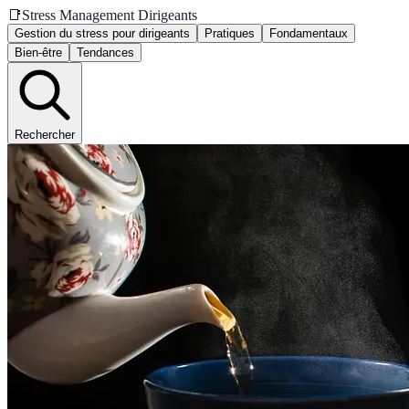
📑
Stress Management Dirigeants
Gestion du stress pour dirigeants
Pratiques
Fondamentaux
Bien-être
Tendances
Rechercher