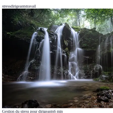
stress
dirigeants
travail
Gestion du stress pour dirigeants
6
min